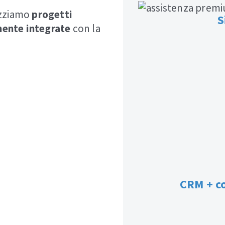
izziamo
progetti
S
mente integrate
con la
CRM + co