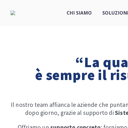
CHI SIAMO
SOLUZION
“La qua
è sempre il ri
Il nostro team affianca le aziende che punta
dopo giorno, grazie al supporto di
Sist
Offriamo un
supporto
concreto
: forniamo