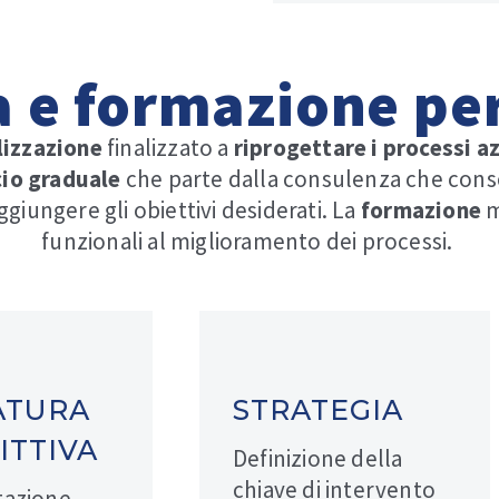
 e formazione per
lizzazione
finalizzato a
riprogettare i processi a
io graduale
che parte dalla consulenza che consen
ggiungere gli obiettivi desiderati.
La
formazione
m
funzionali al miglioramento dei processi.
ATURA
STRATEGIA
ITTIVA
Definizione della
chiave di intervento
azione