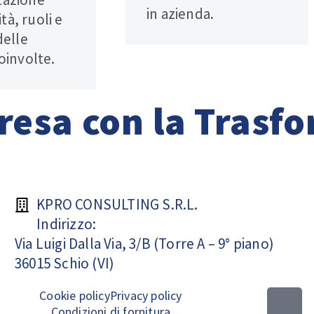
in azienda.
ità, ruoli e
delle
oinvolte.
resa con la Trasf
KPRO CONSULTING S.R.L.
Indirizzo:
Via Luigi Dalla Via, 3/B (Torre A – 9° piano)
36015 Schio (VI)
Cookie policy
Privacy policy
Condizioni di fornitura