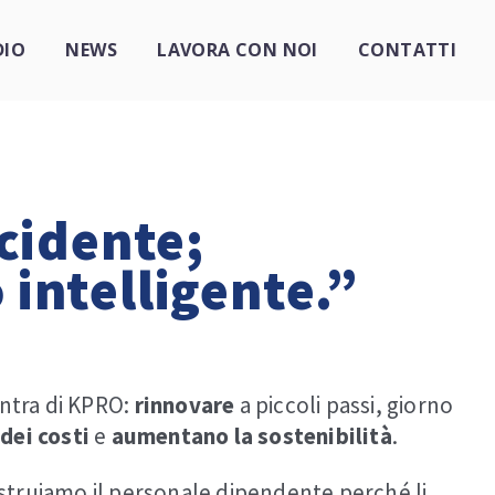
DIO
NEWS
LAVORA CON NOI
CONTATTI
cidente;
 intelligente.”
antra di KPRO:
rinnovare
a piccoli passi, giorno
dei
costi
e
aumentano
la sostenibilità
.
istruiamo il personale dipendente perché li