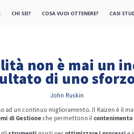
I
CHI SEI?
COSA VUOI OTTENERE?
CASI STU
lità non è mai un in
sultato di uno sforzo
John Ruskin
no ad un continuo miglioramento. Il
Kaizen
è il m
emi
di
Gestione
che permettono il
contenimento
 gli
strumenti
giusti per
ottimizzare
i
processi
e 